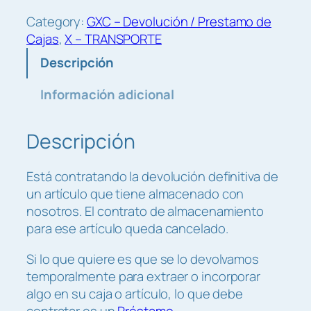
C
0
Category:
GXC – Devolución / Prestamo de
–
0
Cajas
, 
X – TRANSPORTE
D
€
Descripción
e
v
Información adicional
o
l
Descripción
u
c
i
Está contratando la devolución definitiva de
o
un artículo que tiene almacenado con
n
nosotros. El contrato de almacenamiento
e
para ese artículo queda cancelado.
s
c
Si lo que quiere es que se lo devolvamos
a
temporalmente para extraer o incorporar
n
algo en su caja o artículo, lo que debe
t
contratar es un
Préstamo.