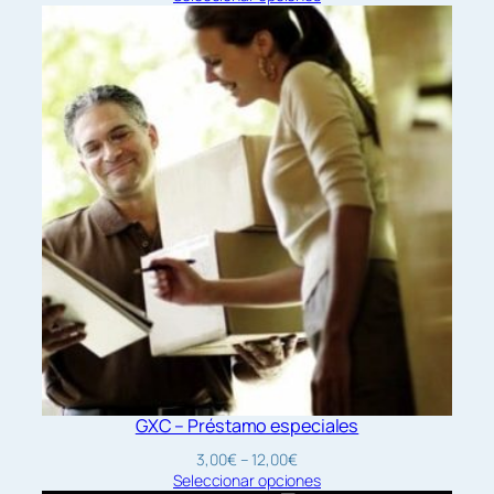
precios:
desde
5,00€
hasta
12,00€
GXC – Préstamo especiales
Rango
3,00
€
–
12,00
€
de
Seleccionar opciones