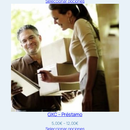
de
Seleccionar opciones
precios:
desde
3,00€
hasta
24,00€
GXC – Préstamo
Rango
5,00
€
–
12,00
€
de
Seleccionar opciones