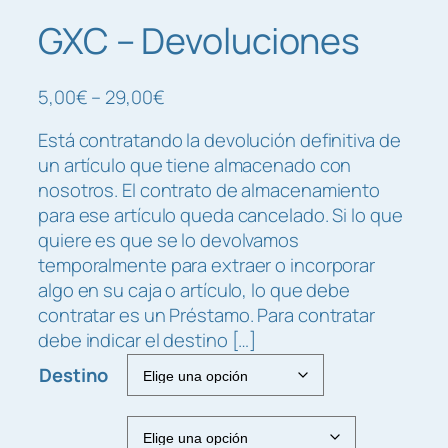
GXC – Devoluciones
R
5,00
€
–
29,00
€
a
Está contratando la devolución definitiva de
n
un artículo que tiene almacenado con
g
nosotros. El contrato de almacenamiento
o
para ese artículo queda cancelado. Si lo que
d
quiere es que se lo devolvamos
e
temporalmente para extraer o incorporar
p
algo en su caja o artículo, lo que debe
r
contratar es un Préstamo. Para contratar
e
debe indicar el destino […]
c
i
Destino
o
s
: