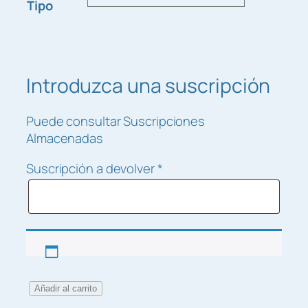
Tipo
d
e
s
d
Introduzca una suscripción
e
5
,
Puede consultar Suscripciones
0
Almacenadas
0
Suscripción a devolver
*
€
h
a
s
t
a
2
G
9
Añadir al carrito
X
,