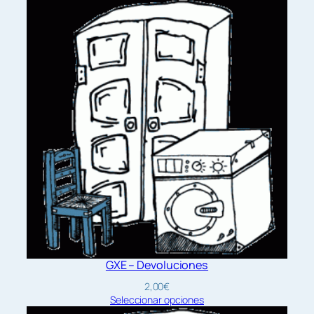
precios:
desde
3,00€
hasta
12,00€
GXE – Devoluciones
2,00
€
Seleccionar opciones