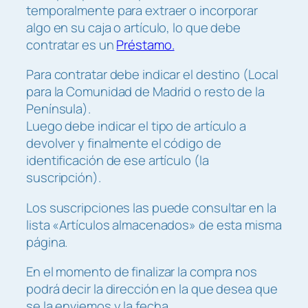
p
temporalmente para extraer o incorporar
e
algo en su caja o artículo, lo que debe
c
contratar es un
Préstamo.
i
Para contratar debe indicar el destino (Local
a
para la Comunidad de Madrid o resto de la
l
Península).
e
Luego debe indicar el tipo de artículo a
s
devolver y finalmente el código de
c
identificación de ese artículo (la
a
suscripción).
n
t
Los suscripciones las puede consultar en la
i
lista «Artículos almacenados» de esta misma
d
página.
a
d
En el momento de finalizar la compra nos
podrá decir la dirección en la que desea que
se la enviemos y la fecha.