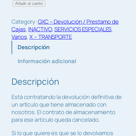
G
4
Añadir al carrito
X
,
C
0
Category:
GXC – Devolución / Prestamo de
–
0
Cajas
, 
INACTIVO
, 
SERVICIOS ESPECIALES
, 
D
€
Varios
, 
X – TRANSPORTE
e
Descripción
v
o
Información adicional
l
u
Descripción
c
i
o
Está contratando la devolución definitiva de
n
un artículo que tiene almacenado con
e
nosotros. El contrato de almacenamiento
s
para ese artículo queda cancelado.
e
s
Si lo que quiere es que se lo devolvamos