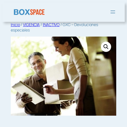
Saltar
al
contenido
Inicio
/
VIGENCIA
/
INACTIVO
/ GXC – Devoluciones
especiales