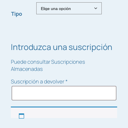
s
:
Tipo
d
e
s
d
Introduzca una suscripción
e
3
,
Puede consultar Suscripciones
0
Almacenadas
0
Suscripción a devolver
*
€
h
a
s
t
a
2