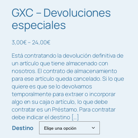
GXC – Devoluciones
especiales
R
3,00
€
–
24,00
€
a
Está contratando la devolución definitiva de
n
un artículo que tiene almacenado con
g
nosotros. El contrato de almacenamiento
o
para ese artículo queda cancelado. Si lo que
d
quiere es que se lo devolvamos
e
temporalmente para extraer o incorporar
p
algo en su caja o artículo, lo que debe
r
contratar es un Préstamo. Para contratar
e
debe indicar el destino […]
c
i
Destino
o