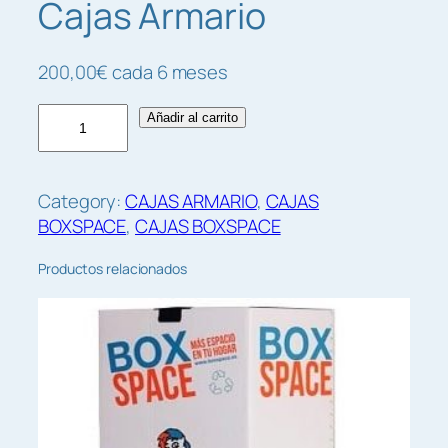
Cajas Armario
200,00
€
cada 6 meses
O
Añadir al carrito
F
E
R
Category:
CAJAS ARMARIO
, 
CAJAS
T
BOXSPACE
, 
CAJAS BOXSPACE
A
6
Productos relacionados
M
E
S
E
S
5
C