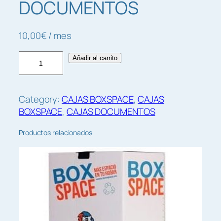
DOCUMENTOS
10,00
€
/ mes
5
Añadir al carrito
C
A
J
Category:
CAJAS BOXSPACE
, 
CAJAS
A
BOXSPACE
, 
CAJAS DOCUMENTOS
S
D
Productos relacionados
O
C
U
M
E
N
T