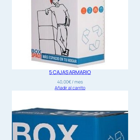
O
S
c
a
n
t
i
d
a
5 CAJAS ARMARIO
d
40,00
€
/ mes
Añadir al carrito