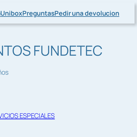
n
Unibox
Preguntas
Pedir una devolucion
NTOS FUNDETEC
ños
VICIOS ESPECIALES