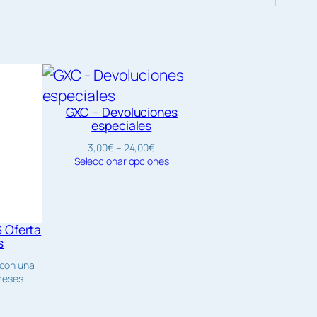
GXC – Devoluciones
especiales
Rango
3,00
€
–
24,00
€
de
Seleccionar opciones
precios:
desde
3,00€
hasta
24,00€
Oferta
s
 con una
meses