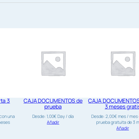
C
c
a
n
t
i
d
a
d
ta 3
CAJA DOCUMENTOS de
CAJA DOCUMENTOS 
prueba
3 meses grati
 con una
Desde:
1,00
€
Day
/ día
Desde:
2,00
€
mes
/ mes
meses
Añadir
prueba gratuita de 3 
Añadir