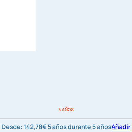
O
C
U
M
E
N
T
O
S
F
U
N
D
5 AÑOS
E
T
Desde:
142,78
€
5 años
durante 5 años
Añadir
E