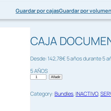
Guardar por cajas
Guardar por volume
CAJA DOCUME
Desde:
142,78
€
5 años
durante 5 a
5 AÑOS
C
Añadir
A
J
Category:
Bundles
, 
INACTIVO
, 
SER
A
D